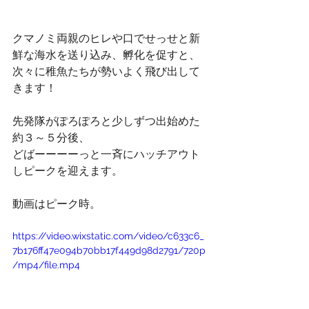
クマノミ両親のヒレや口でせっせと新
鮮な海水を送り込み、孵化を促すと、
次々に稚魚たちが勢いよく飛び出して
きます！
先発隊がぽろぽろと少しずつ出始めた
約３～５分後、
どばーーーーっと一斉にハッチアウト
しピークを迎えます。
動画はピーク時。
https://video.wixstatic.com/video/c633c6_
7b176ff47e094b70bb17f449d98d2791/720p
/mp4/file.mp4