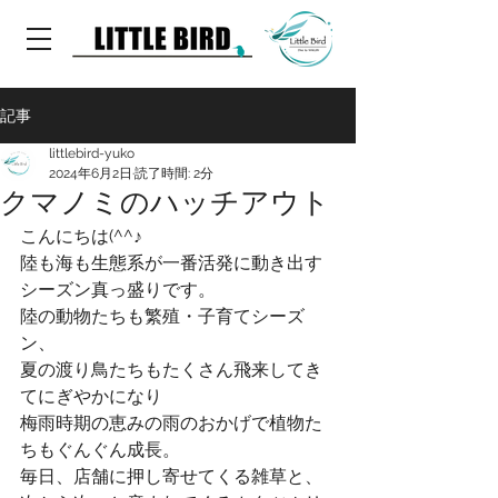
記事
littlebird-yuko
2024年6月2日
読了時間: 2分
クマノミのハッチアウト
こんにちは(^^♪
陸も海も生態系が一番活発に動き出す
シーズン真っ盛りです。
陸の動物たちも繁殖・子育てシーズ
ン、
夏の渡り鳥たちもたくさん飛来してき
てにぎやかになり
梅雨時期の恵みの雨のおかげで植物た
ちもぐんぐん成長。
毎日、店舗に押し寄せてくる雑草と、